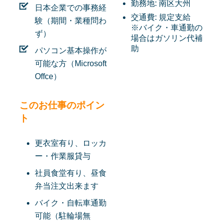
勤務地:
南区大州
日本企業での事務経
交通費:
規定支給
験（期間・業種問わ
※バイク・車通勤の
ず）
場合はガソリン代補
助
パソコン基本操作が
可能な方（Microsoft
Offce）
このお仕事のポイン
ト
更衣室有り、ロッカ
ー・作業服貸与
社員食堂有り、昼食
弁当注文出来ます
バイク・自転車通勤
可能（駐輪場無