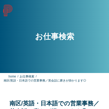
コ
ナ
ン
ビ
テ
ゲ
ン
ー
ツ
シ
へ
ョ
ス
ン
お仕事検索
キ
に
ッ
移
プ
動
home
お仕事検索
南区/英語・日本語での営業事務／英会話に磨きが掛かります◎
南区/英語・日本語での営業事務／