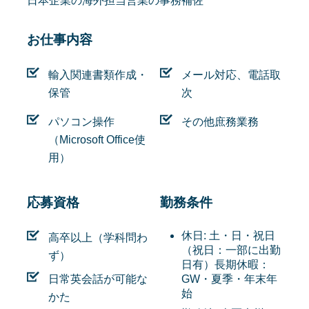
日本企業の海外担当営業の事務補佐
お仕事内容
輸入関連書類作成・
メール対応、電話取
保管
次
パソコン操作
その他庶務業務
（Microsoft Office使
用）
応募資格
勤務条件
休日:
土・日・祝日
高卒以上（学科問わ
（祝日：一部に出勤
ず）
日有）長期休暇：
日常英会話が可能な
GW・夏季・年末年
始
かた