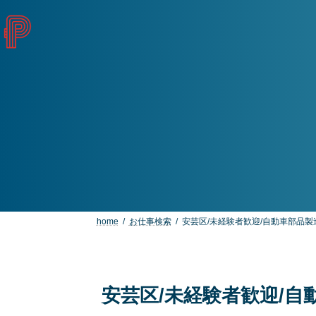
コ
ナ
ン
ビ
テ
ゲ
ン
ー
ツ
シ
へ
ョ
ス
ン
キ
に
ッ
移
プ
動
home
お仕事検索
安芸区/未経験者歓迎/自動車部品
安芸区/未経験者歓迎/